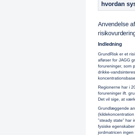
hvordan sys
Anvendelse af
risikovurderin
Indledning
GrundRisk er et ris
afløser for JAGG gr
forureninger, som p
drikke-vandsintere
koncentrationsbase
Regionerne har i 20
forureninger ift. 
Det vil sige, at vær
Grundlæggende anve
(kildekoncentration
”steady state” har 
fysiske egenskaber 
jordmatricen ingen 