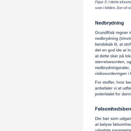
Figur 3: I dette ekse
som i kilden. Det vil s
Nedbrydning
GrundRisk regner m
nedbrydning (trinvi
kendskab til, at sto
det en god ide at 
at dette sker på lo
størrelsesorden, o
nedbrydningsrater, 
risikovurderingen i
For stoffer, hvor b
anbefaler vi at ud
potentialet for dan
Følsomhedsber
Der bør som udgang
at belyse følsomhe
udvalgte parametre 