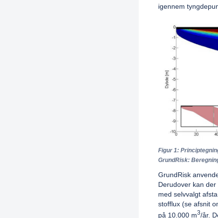
igennem tyngdepunk
Figur 1: Principtegni
GrundRisk: Beregning
GrundRisk anvender 
Derudover kan der 
med selvvalgt afsta
stofflux (se afsnit
3
på 10.000 m
/år. 