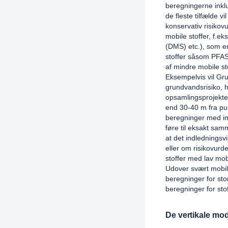
beregningerne inkl
de fleste tilfælde 
konservativ risiko
mobile stoffer, f.e
(DMS) etc.), som er
stoffer såsom PFAS.
af mindre mobile s
Eksempelvis vil Gru
grundvandsrisiko, 
opsamlingsprojekter
end 30-40 m fra pu
beregninger med im
føre til eksakt samm
at det indledningsv
eller om risikovurd
stoffer med lav mobi
Udover svært mobile
beregninger for sto
beregninger for stof
De vertikale mod