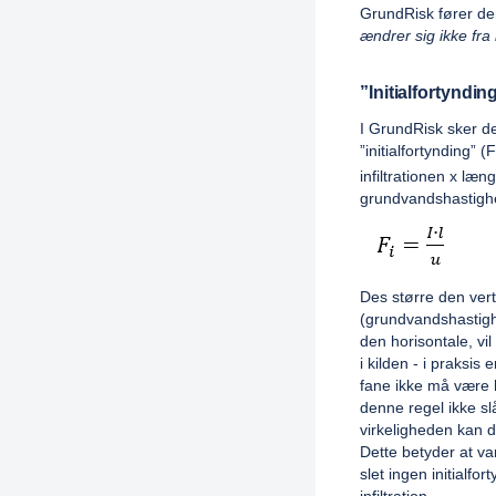
GrundRisk fører den 
ændrer sig ikke fr
”Initialfortyndi
I GrundRisk sker de
”initialfortynding” (F
infiltrationen x læn
grundvandshastighe
Des større den vertik
(grundvandshastighe
den horisontale, vi
i kilden - i praksis
fane ikke må være h
denne regel ikke sl
virkeligheden kan d
Dette betyder at va
slet ingen initialfo