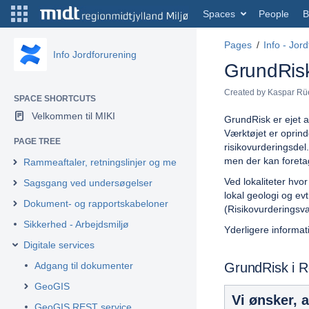
Spaces
People
B
Pages
Info - Jor
Info Jordforurening
GrundRis
Created by
Kaspar Rü
SPACE SHORTCUTS
Velkommen til MIKI
GrundRisk er ejet a
Værktøjet er oprinde
PAGE TREE
risikovurderingsdel
men der kan foretage
Rammeaftaler, retningslinjer og metodebeskrivelser
Ved lokaliteter hv
Sagsgang ved undersøgelser
lokal geologi og evt
Dokument- og rapportskabeloner
(Risikovurderingsvæ
Sikkerhed - Arbejdsmiljø
Yderligere informa
Digitale services
Adgang til dokumenter
GrundRisk i R
GeoGIS
Vi ønsker, 
GeoGIS REST service