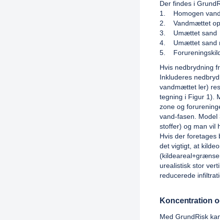
Der findes i Grund
1. Homogen vandm
2. Vandmættet ops
3. Umættet sand
4. Umættet sand 
5. Forureningskild
Hvis nedbrydning fr
Inkluderes nedbryd
vandmættet ler) res
tegning i Figur 1).
zone og forureninge
vand-fasen. Model 3
stoffer) og man vil 
Hvis der foretage
det vigtigt, at kild
(kildeareal+grænser
urealistisk stor ve
reducerede infiltrat
Koncentration o
Med GrundRisk kan 