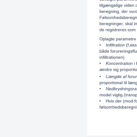
tilgængelige viden
beregning, der vurd
Følsomhedsberegnin
beregninger, skal 
de registreres som
Oplagte parametre 
•
Infiltration
(f.eks
både forureningsflux
infiltrationen)
•
Koncentration
i 
ændre sig proportion
•
Længde af forur
proportional til læ
•
Nedbrydningsra
model vigtig (transp
• Hvis der (mod fo
følsomhedsberegni