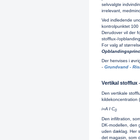
selvvalgte indvind
irrelevant, medmin
Ved indledende unde
kontrolpunktet 100
Derudover vil der 
stofflux-/opblandin
For valg af størrel
Opblandingsprin
Der henvises i øvrigt
-
Grundvand - Ris
Vertikal stofflux
Den vertikale stoffl
kildekoncentration 
i=A∙I∙C
0
Den infiltration, so
DK-modellen, den gæ
uden dæklag. Her sk
det magasin, som de