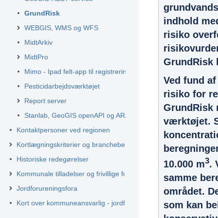
grundvandsi
GrundRisk
indhold med
WEBGIS, WMS og WFS
risiko over
MidtArkiv
risikovurd
MidtPro
GrundRisk 
Mimo - Ipad felt-app til registrering i felten
Ved fund af
Pesticidarbejdsværktøjet
risiko for 
Report server
GrundRisk r
Stanlab, GeoGIS openAPI og ARA
værktøjet.
Kontaktpersoner ved regionen
koncentrat
Kortlægningskriterier og branchebeskrivelser
beregninger
Historiske redegørelser
3
10.000 m
.
Kommunale tilladelser og frivillige forureningstiltag
samme bereg
Jordforureningsfora
området. De
Kort over kommuneansvarlig - jordforurening
som kan bel