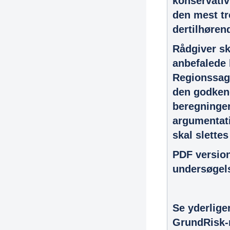
konservativ
den mest t
dertilhøren
Rådgiver sk
anbefalede 
Regionssags
den godkend
beregninger
argumentati
skal slette
PDF version
undersøgel
Se yderlige
GrundRisk-r