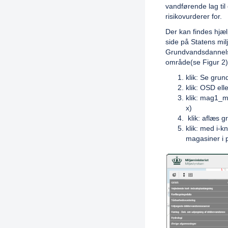
vandførende lag til
risikovurderer for.
Der kan findes hjæl
side på Statens mi
Grundvandsdannelse
område(se Figur 2)
klik: Se gru
klik: OSD ell
klik: mag1_
x)
klik: aflæs g
klik: med i-
magasiner i 