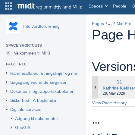
Spaces
People
B
Pages
…
MidtPro
Info Jordforurening
Page H
SPACE SHORTCUTS
Velkommen til MIKI
Versio
PAGE TREE
Rammeaftaler, retningslinjer og metodebeskrivelser
Old
11
Sagsgang ved undersøgelser
Version
changes.mady.by
Kathrine Kjeldse
Dokument- og rapportskabeloner
Saved
28. May 2026
on
Sikkerhed - Arbejdsmiljø
View Page History
Digitale services
...
Adgang til dokumenter
GeoGIS