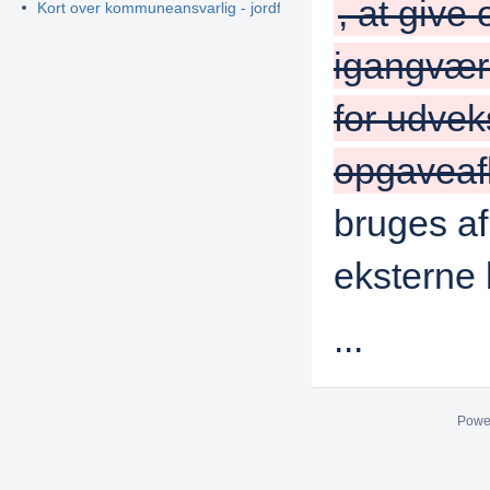
, at give
Kort over kommuneansvarlig - jordforurening
igangvær
for udvek
opgaveaf
bruges a
eksterne 
...
Powe