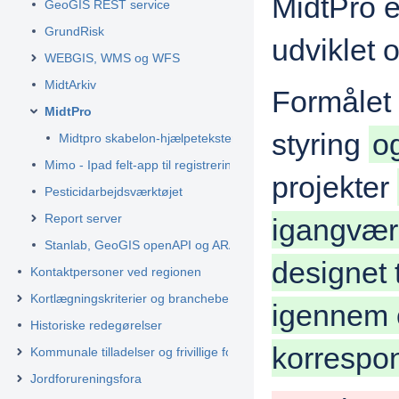
MidtPro e
GeoGIS REST service
GrundRisk
udviklet 
WEBGIS, WMS og WFS
MidtArkiv
Formålet
MidtPro
styring
o
Midtpro skabelon-hjælpetekster
Mimo - Ipad felt-app til registrering i felten
projekter
Pesticidarbejdsværktøjet
Report server
igangvære
Stanlab, GeoGIS openAPI og ARA
designet 
Kontaktpersoner ved regionen
Kortlægningskriterier og branchebeskrivelser
igennem 
Historiske redegørelser
korrespon
Kommunale tilladelser og frivillige forureningstiltag
Jordforureningsfora