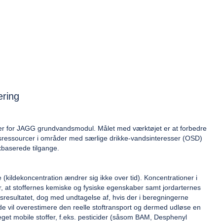
ering
øser for JAGG grundvandsmodul. Målet med værktøjet er at forbedre
dsressourcer i områder med særlige drikke-vandsinteresser (OSD)
xbaserede tilgange.
ildekoncentration ændrer sig ikke over tid). Koncentrationer i
er, at stoffernes kemiske og fysiske egenskaber samt jordarternes
gsresultatet, dog med undtagelse af, hvis der i beregningerne
lde vil overestimere den reelle stoftransport og dermed udløse en
get mobile stoffer, f.eks. pesticider (såsom BAM, Desphenyl