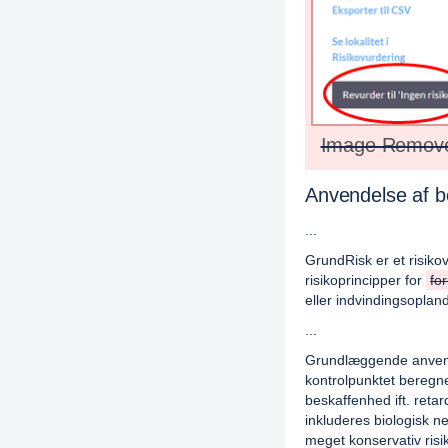
Image Remov
Anvendelse af be
...
GrundRisk er et risiko
risikoprincipper for
fo
eller indvindingsopla
...
Grundlæggende anvende
kontrolpunktet beregne
beskaffenhed ift. reta
inkluderes biologisk n
meget konservativ ris