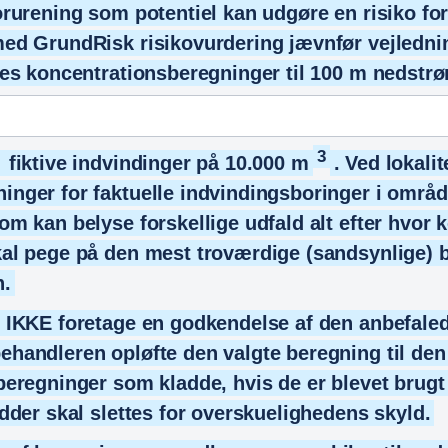
orurening som potentiel kan udgøre en risiko fo
ed GrundRisk risikovurdering jævnfør vejledni
res koncentrationsberegninger til 100 m nedst
3
i fiktive indvindinger på 10.000 m
. Ved lokali
nger for faktuelle indvindingsboringer i områd
m kan belyse forskellige udfald alt efter hvor 
al pege på den mest troværdige (sandsynlige) 
n.
 IKKE foretage en godkendelse af den anbefaled
handleren opløfte den valgte beregning til den
eregninger som kladde, hvis de er blevet brugt 
dder skal slettes for overskuelighedens skyld.