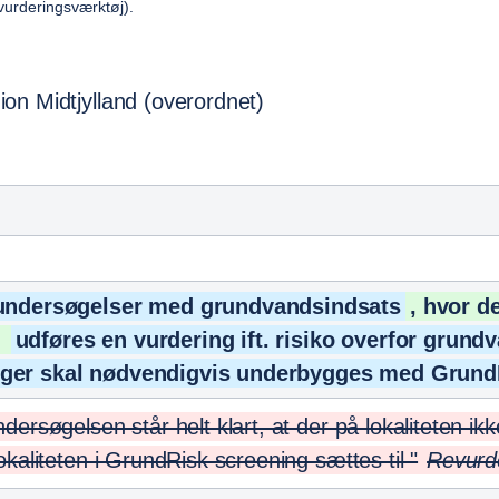
ovurderingsværktøj).
on Midtjylland (overordnet)
r undersøgelser med grundvandsindsats
, hvor d
r
udføres en vurdering ift. risiko overfor grund
nger skal nødvendigvis underbygges med Grund
ndersøgelsen står helt klart, at der på lokaliteten i
okaliteten i GrundRisk screening sættes til "
Revurde