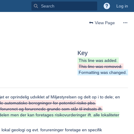
Log in
View Page
Key
This line was added.
This line was removed.
Formatting was changed.
 er oprindelig udviklet af Miljøstyrelsen og delt op i to dele; en
 automatiske beregninger for potentiel risiko pba.
orurenet og forurenede grunde som står til indsats ift.
en men der kan foretages risikovurderinger ift. alle lokaliteter
okal geologi og evt. forureninger foretage en specifik