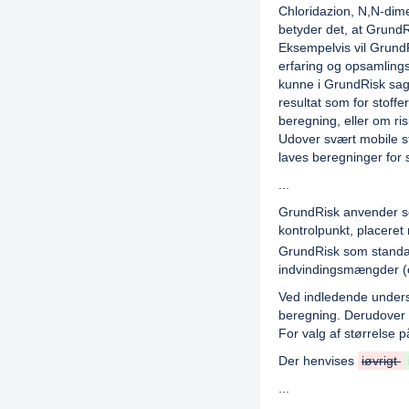
Chloridazion, N,N-dime
betyder det, at GrundR
Eksempelvis vil GrundR
erfaring og opsamlings
kunne i GrundRisk sag
resultat som for stoffe
beregning, eller om ri
Udover svært mobile st
laves beregninger for s
...
GrundRisk anvender som
kontrolpunkt, placeret
GrundRisk som standar
indvindingsmængder (o
Ved indledende unders
beregning. Derudover 
For valg af størrelse 
Der henvises
iøvrigt
...