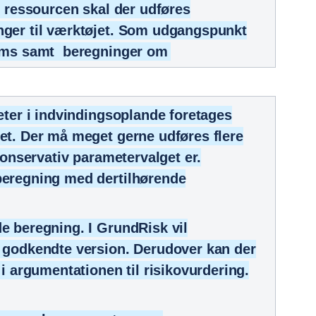
r ressourcen skal der udføres
nger til værktøjet. Som udgangspunkt
røms samt beregninger om
teter i indvindingsoplande foretages
et. Der må meget gerne udføres flere
konservativ parametervalget er.
beregning med dertilhørende
e beregning. I GrundRisk vil
 godkendte version. Derudover kan der
i argumentationen til risikovurdering.