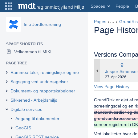
Spaces
People
B
Pages
…
GrundRis
Info Jordforurening
Page Histo
SPACE SHORTCUTS
Velkommen til MIKI
Versions Compa
PAGE TREE
Old
9
Versio
changes.mady.by
Jesper Simense
Rammeaftaler, retningslinjer og metodebeskrivelser
Saved
27. Apr 2026
Sagsgang ved undersøgelser
on
View Page History
Dokument- og rapportskabeloner
GrundRisk er ejet af re
Sikkerhed - Arbejdsmiljø
screeningsdel og en ri
Digitale services
standardværdier og den
grundvandsressourcen
Adgang til dokumenter
som er registreret i D
GeoGIS
Ved lokaliteter hvor d
GeoGIS REST service