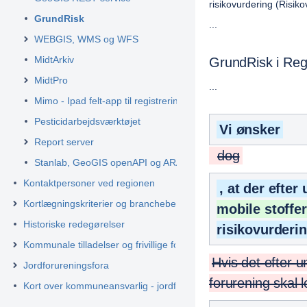
risikovurdering (Risik
GrundRisk
...
WEBGIS, WMS og WFS
MidtArkiv
GrundRisk i Regi
MidtPro
...
Mimo - Ipad felt-app til registrering i felten
Pesticidarbejdsværktøjet
Vi ønsker
Report server
dog
Stanlab, GeoGIS openAPI og ARA
Kontaktpersoner ved regionen
, at der efte
Kortlægningskriterier og branchebeskrivelser
mobile stoffe
Historiske redegørelser
risikovurderi
Kommunale tilladelser og frivillige forureningstiltag
Hvis det efter u
Jordforureningsfora
forurening skal l
Kort over kommuneansvarlig - jordforurening