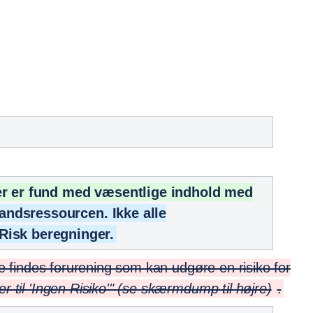
er er fund med væsentlige indhold med
vandsressourcen. Ikke alle
Risk beregninger.
kke findes forurening som kan udgøre en risiko for
r til 'Ingen Risiko'" (se skærmdump til højre)
.