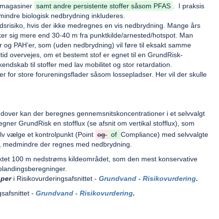
dsmagasiner
samt andre persistente stoffer såsom PFAS
. I praksis
dmindre biologisk nedbrydning inkluderes.
ndsrisiko, hvis der ikke medregnes en vis nedbrydning. Mange års
kker sig mere end 30-40 m fra punktkilde/arnested/hotspot. Man
 og PAH’er, som (uden nedbrydning) vil føre til eksakt samme
 altid overvejes, om et bestemt stof er egnet til en GrundRisk-
endskab til stoffer med lav mobilitet og stor retardation.
r for store forureningsflader såsom lossepladser. Her vil der skulle
udover kan der beregnes gennemsnitskoncentrationer i et selvvalgt
gner GrundRisk en stofflux (se afsnit om vertikal stofflux), som
elv vælge et kontrolpunkt (Point
og
of
Compliance) med selvvalgte
nt, medmindre der regnes med nedbrydning.
unktet 100 m nedstrøms kildeområdet, som den mest konservative
blandingsberegninger.
pper
i Risikovurderingsafsnittet -
Grundvand - Risikovurdering
.
safsnittet -
Grundvand - Risikovurdering
.