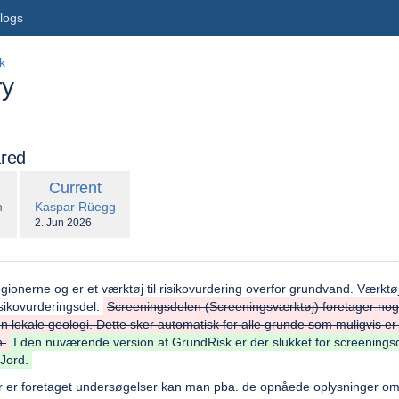
logs
k
ry
red
compared
New
Current
with
n
Version
.user
changes.mady.by.user
n
Kaspar Rüegg
Saved
2. Jun 2026
on
gionerne og er et værktøj til risikovurdering overfor grundvand. Værktøjet
sikovurderingsdel.
Screeningsdelen (Screeningsværktøj) foretager nogle
 lokale geologi. Dette sker automatisk for alle grunde som muligvis er f
.
I den nuværende version af GrundRisk er der slukket for screeningsdel
KJord.
er er foretaget undersøgelser kan man pba. de opnåede oplysninger om l