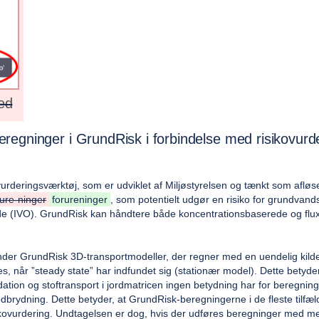
ed
regninger i GrundRisk i forbindelse med risikovurd
vurderingsværktøj, som er udviklet af Miljøstyrelsen og tænkt som afl
rure-ninger
forureninger
, som potentielt udgør en risiko for grundvan
nde (IVO). GrundRisk kan håndtere både koncentrationsbaserede og flu
r GrundRisk 3D-transportmodeller, der regner med en uendelig kilde (k
s, når ”steady state” har indfundet sig (stationær model). Dette betyd
rdation og stoftransport i jordmatricen ingen betydning har for beregnin
edbrydning. Dette betyder, at GrundRisk-beregningerne i de fleste tilfæ
ikovurdering. Undtagelsen er dog, hvis der udføres beregninger med me