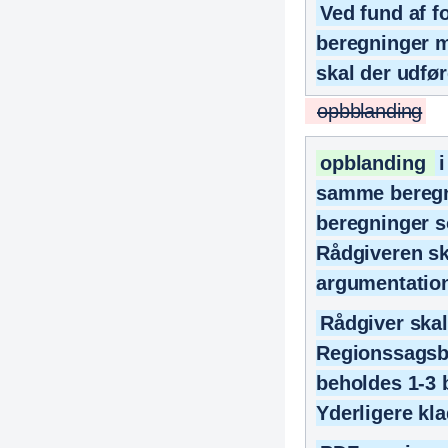
Ved fund af f
beregninger m
skal der udfø
opbblanding
opblanding
samme beregni
beregninger so
Rådgiveren sk
argumentatio
Rådgiver skal
Regionssagsbe
beholdes 1-3 b
Yderligere kla