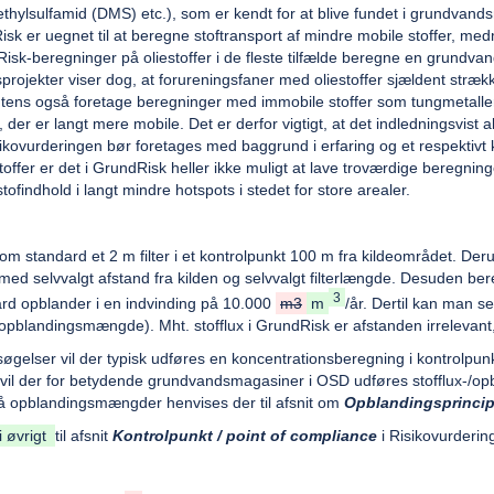
thylsulfamid (DMS) etc.), som er kendt for at blive fundet i grundvan
isk er uegnet til at beregne stoftransport af mindre mobile stoffer, me
isk-beregninger på oliestoffer i de fleste tilfælde beregne en grundva
projekter viser dog, at forureningsfaner med oliestoffer sjældent stræ
tens også foretage beregninger med immobile stoffer som tungmetaller
r, der er langt mere mobile. Det er derfor vigtigt, at det indledningsvist
sikovurderingen bør foretages med baggrund i erfaring og et respektivt k
offer er det i GrundRisk heller ikke muligt at lave troværdige beregninge
tofindhold i langt mindre hotspots i stedet for store arealer.
 standard et 2 m filter i et kontrolpunkt 100 m fra kildeområdet. Der
 med selvvalgt afstand fra kilden og selvvalgt filterlængde. Desuden bere
3
d opblander i en indvinding på 10.000
m3
m
/år. Dertil kan man s
pblandingsmængde). Mht. stofflux i GrundRisk er afstanden irreleva
øgelser vil der typisk udføres en koncentrationsberegning i kontrolp
vil der for betydende grundvandsmagasiner i OSD udføres stofflux-/op
på opblandingsmængder henvises der til afsnit om
Opblandingsprinci
i øvrigt
til afsnit
Kontrolpunkt / point of compliance
i Risikovurdering