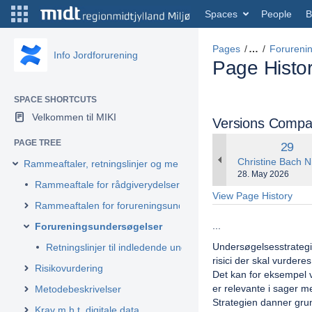
Spaces
People
B
Pages
…
Forureni
Info Jordforurening
Page Histo
SPACE SHORTCUTS
Velkommen til MIKI
Versions Compa
PAGE TREE
Old
29
Versi
changes.mady.by
Christine Bach N
Rammeaftaler, retningslinjer og metodebeskrivelser
Saved
28. May 2026
Rammeaftale for rådgiverydelser for afværger med kontaktris
on
View Page History
Rammeaftalen for forureningsundersøgelser
...
Forureningsundersøgelser
Undersøgelsesstrategi
Retningslinjer til indledende undersøgelser
risici der skal vurderes
Risikovurdering
Det kan for eksempel v
er relevante i sager 
Metodebeskrivelser
Strategien danner grun
Krav m.h.t. digitale data