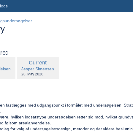
logs
ngsundersøgelser
ry
red
compared
New
Current
with
on
Version
.user
changes.mady.by.user
ielsen
Jesper Simensen
Saved
28. May 2026
iko 2026-2031
on
en fastlægges med udgangspunkt i formålet med undersøgelsen. Strateg
.
ære, hvilken indsatstype undersøgelsen retter sig mod, hvilket grundvan
med følsom arealanvendelse.
dlag for valg af undersøgelsesdesign, metoder og det videre beslutni