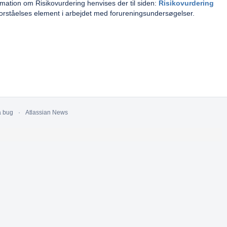
ormation om Risikovurdering henvises der til siden:
Risikovurdering
t forståelses element i arbejdet med forureningsundersøgelser.
a bug
Atlassian News