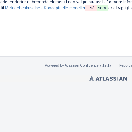
illedet er derfor et bærende element i den valgte strategi - for mere inf
til
Metodebeskrivelse - Konceptuelle modeller
så
som
er et vigtig
Powered by
Atlassian Confluence
7.19.17
Report 