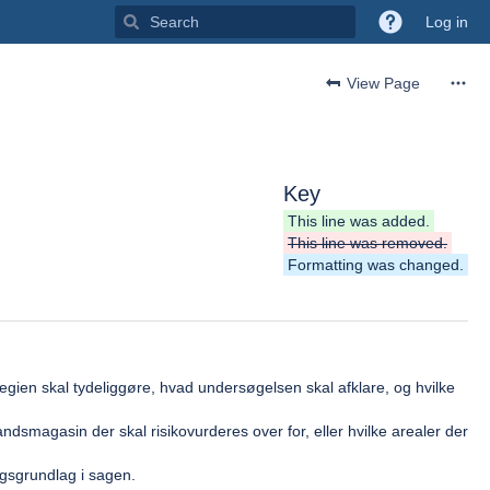
Log in
View Page
Key
This line was added.
This line was removed.
Formatting was changed.
ien skal tydeliggøre, hvad undersøgelsen skal afklare, og hvilke
dsmagasin der skal risikovurderes over for, eller hvilke arealer der
ngsgrundlag i sagen.