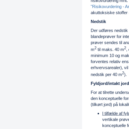
risikovurdering mht. 
"Risikovurdering - A
akuttoksiske stoffer
Nedstik
Der udføres nedstik t
blandeprøver for inte
prøver sendes til an
2
2
m
til maks. 40 m
,
minimum 10 og maks
forventes relativ ens
erhvervsarealer), vi
2
nedstik per
40 m
).
Fyldjord/intakt jord
For at tilrette under
den konceptuelle for
(tilkørt jord) på lokal
I tilfælde af fyl
vertikale prøve
konceptuelle f