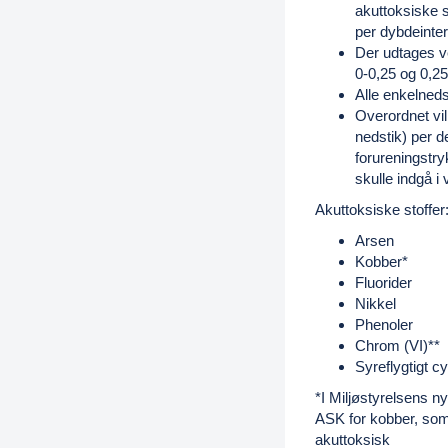
akuttoksiske 
per dybdeinte
Der udtages ve
0-0,25 og 0,25
Alle enkelned
Overordnet vil
nedstik) per d
forureningstry
skulle indgå i
Akuttoksiske stoffer
Arsen
Kobber*
Fluorider
Nikkel
Phenoler
Chrom (VI)**
Syreflygtigt c
*I Miljøstyrelsens ny
ASK for kobber, som
akuttoksisk