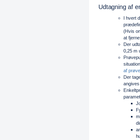
Udtagning af en
I hvert 
prædefin
(Hvis o
at fjern
Der udt
0,25 m u
Prøvepun
situati
af prøv
Der tage
angives
Enkeltpr
paramet
Jo
Fy
mi
di
a
hu