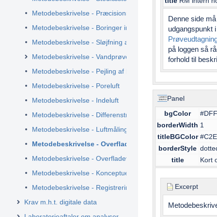
title
RM intern n
Metodebeskrivelse - Præcisionskrav ved stedfæstelse af pr
Denne side må 
Metodebeskrivelse - Boringer inkl. jordprøvetagning
udgangspunkt i
Prøveudtagning 
Metodebeskrivelse - Sløjfning af boringer
på loggen så rå
Metodebeskrivelse - Vandprøvetagning fra boringer
forhold til besk
Metodebeskrivelse - Pejling af boringer
Metodebeskrivelse - Poreluft
Panel
Metodebeskrivelse - Indeluft
bgColor
#DF
Metodebeskrivelse - Differenstrykmåling
borderWidth
1
Metodebeskrivelse - Luftmåling i kloak
titleBGColor
#C2
Metodebeskrivelse - Overfladeprøver
borderStyle
dotte
Metodebeskrivelse - Overfladevand
title
Kort 
Metodebeskrivelse - Konceptuelle modeller
Excerpt
Metodebeskrivelse - Registrering af afværgeanlæg, ledninge
Krav m.h.t. digitale data
Metodebeskrivel
Laboratorieaftaler om analyser