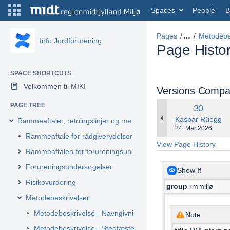
Spaces
People
B
Pages
…
Metodebes
Info Jordforurening
Page Histo
SPACE SHORTCUTS
Velkommen til MIKI
Versions Compa
PAGE TREE
Old
30
Version
changes.mady.by
Kaspar Rüegg
Rammeaftaler, retningslinjer og metodebeskrivelser
Saved
24. Mar 2026
Rammeaftale for rådgiverydelser for afværger med kontaktris
on
View Page History
Rammeaftalen for forureningsundersøgelser
Forureningsundersøgelser
Show If
Risikovurdering
group
rmmiljø
Metodebeskrivelser
Metodebeskrivelse - Navngivning af boringer og prøvetagni
Note
Metodebeskrivelse - Stedfæstelse af prøvepunkter og borin