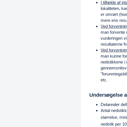
I tilfælde af in
lokaliteten, k
er omrørt (ho
mere ens resul
Ved forventni
man forvente r
vurderingen v
resultaterne fr
Ved forventni
man kunne forv
nedstikkene i 
gennemsnitsvær
"forureningsbil
etc.
Undersøgelse a
Delarealer def
Antal nedstik
størrelse, mi
nedstik per 1