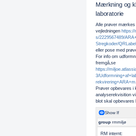
Mærkning og kla
laboratorie
Alle prøver mærkes 
vejledningen
https:/
s/2229567489/ARA+b
Stregkoder/QRLabe
eller pose med prøve
For info om udformni
fremgå,se
https://miljoe.atla
3/Udformning+af+l
rekvirering+ARA+m.
Prøver opbevares
i
analyserekvisition v
blot skal opbevares 
Show If
group
rmmiljø
RM internt: