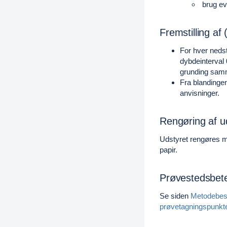
brug ev
Fremstilling af
For hver nedst
dybdeinterval 
grunding samm
Fra blandingen
anvisninger.
Rengøring af u
Udstyret rengøres m
papir.
Prøvestedsbet
Se siden
Metodebesk
prøvetagningspunkt