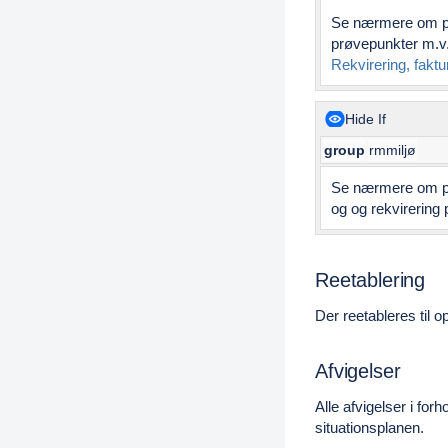
Se nærmere om prø
prøvepunkter m.v
Rekvirering, faktu
Hide If
group
rmmiljø
Se nærmere om pr
og og rekvirering
Reetablering
Der reetableres til o
Afvigelser
Alle afvigelser i fo
situationsplanen.