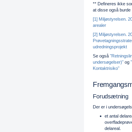
** Defineres ikke s
at disse også burde
[1]
Miljøstyrelsen. 2
arealer
[2]
Miljøstyrelsen. 20
Prøvetagningsstrateg
udredningsprojekt
Se også
"Retningsli
undersøgelser)"
og
"
Kontaktrisiko
"
Fremgangs
Forudsætning
Der er i undersøgel
et antal delare
overfladeprøv
delareal.