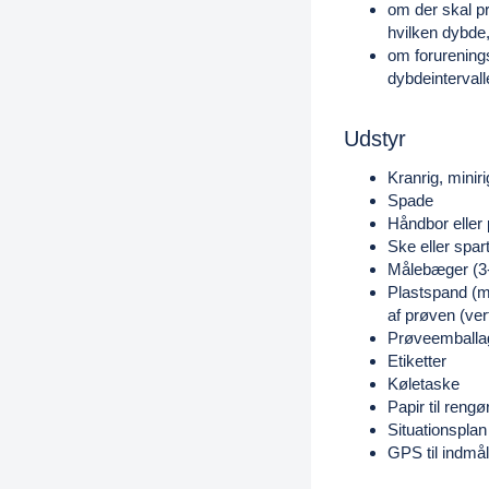
om der skal pr
hvilken dybde,
om forureningsk
dybdeinterval
Udstyr
Kranrig, miniri
Spade
Håndbor eller
Ske eller spart
Målebæger (3-4
Plastspand (mi
af prøven (ver
Prøveemballage
Etiketter
Køletaske
Papir til rengø
Situationsplan
GPS til indmål