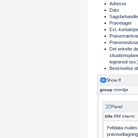
Adresse
Dato
Sagsbehandle
Prøvetager
Evt. kontaktpe
Prøvemærknin
Prøvestedsna
Det enkelte de
situationspla
legeareal osv.
Beskrivelse a
Show If
group
rmmiljø
Panel
title
RM internt:
Feltdata mailes
prøveudtagninge