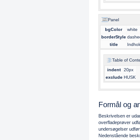
Panel
bgColor
white
borderStyle
dashe
title
Indhol
Table of Cont
indent
20px
exclude
HUSK
Formål og a
Beskrivelsen er udar
overfladeprøver udf
undersøgelser udført
Nedenstående besk