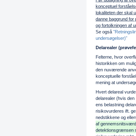
konceptuel forståels
lokaliteten der skal
danne baggrund for 
og fortolkningen af 
Se også
"Retningsli
undersøgelser)"
Delarealer
(prøvefe
Felterne, hvor overf
historikken om muli
den nuværende anve
konceptuelle forståel
mening at undersøge
Hvert delareal vurde
delarealer (hvis den 
ens belastning delare
risikovurderes ift. 
nedstikkene og elle
af gennemsnitsværdi
detektionsgrænsen