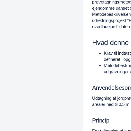
prøvetagningsmetode
ejendomme uanset de
Metodebeskrivelsen 
udredningsprojekt "P
overfladejord" datere
Hvad denne s
Krav til indta
defineret i op
Metodebeskriv
udgravninger 
Anvendelseso
Udtagning af jordprø
arealer ned til 0,5 m
Princip
Før udtagning af over